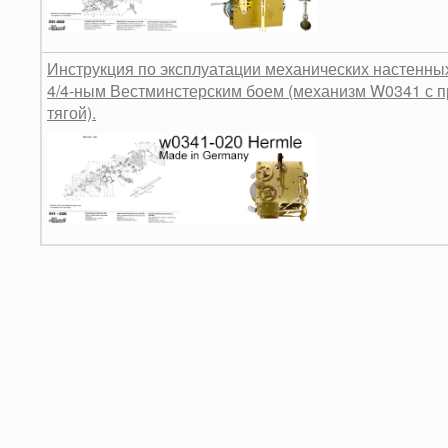
Инструкция по эксплуатации механических настенных
4/4-ным Вестминстерским боем (механизм W0341 с 
тягой).