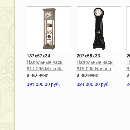
187х57х34
207х58х33
2
Напольные часы
Напольные часы
Н
611-296 Marcella
615-005 Nashua
6
в наличии
в наличии
в
391 000,00 руб.
324 000,00 руб.
2